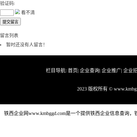
验证码:
看不清
留言列表
暂时还没有人留言！
栏目导航:
首页
|
企业查询
|
企业推广
|
企业
2023 版权所有 © www.km
铁西企业网www.kmbggd.com是一个提供铁西企业信息